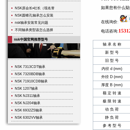
如果您有什么疑
NSK原会长•社长（现名誉
NSK圆锥孔轴承怎么安装
在线询价:
nsk轴承安装常见问题
不同轴承类型该怎么选择
1531
电话咨询:
nsk中国官网推荐型号
轴 承 名 称
新 型 号
旧 型 号
NSK 7313CDT轴承
内径 d (mm)
NSK 7320BDB轴承
外径 D (mm)
NSK 71910CDB轴承
厚度 B (mm)
NSK 1207轴承
额 定 转 速
NSK NJ311轴承
极 限 转 速
NSK NJ204轴承
动 负 荷
NSK 6932ZS轴承
静 负 荷
NSK 6302VV轴承
参 考 型 号