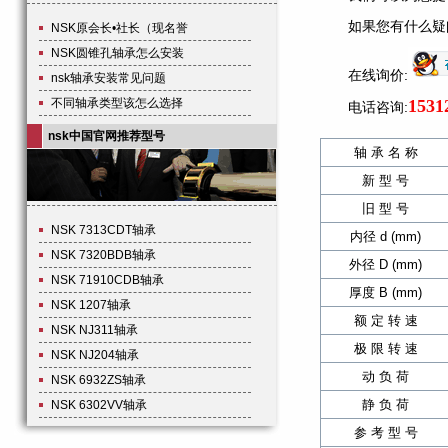
如果您有什么疑
NSK原会长•社长（现名誉
NSK圆锥孔轴承怎么安装
在线询价:
nsk轴承安装常见问题
不同轴承类型该怎么选择
1531
电话咨询:
nsk中国官网推荐型号
轴 承 名 称
新 型 号
旧 型 号
NSK 7313CDT轴承
内径 d (mm)
NSK 7320BDB轴承
外径 D (mm)
NSK 71910CDB轴承
厚度 B (mm)
NSK 1207轴承
额 定 转 速
NSK NJ311轴承
极 限 转 速
NSK NJ204轴承
动 负 荷
NSK 6932ZS轴承
静 负 荷
NSK 6302VV轴承
参 考 型 号