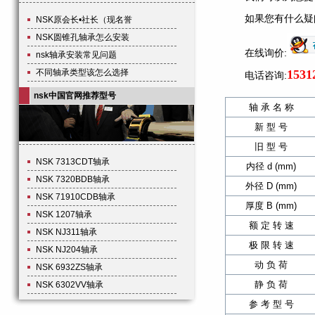
如果您有什么疑
NSK原会长•社长（现名誉
NSK圆锥孔轴承怎么安装
在线询价:
nsk轴承安装常见问题
不同轴承类型该怎么选择
1531
电话咨询:
nsk中国官网推荐型号
轴 承 名 称
新 型 号
旧 型 号
NSK 7313CDT轴承
内径 d (mm)
NSK 7320BDB轴承
外径 D (mm)
NSK 71910CDB轴承
厚度 B (mm)
NSK 1207轴承
额 定 转 速
NSK NJ311轴承
极 限 转 速
NSK NJ204轴承
动 负 荷
NSK 6932ZS轴承
静 负 荷
NSK 6302VV轴承
参 考 型 号