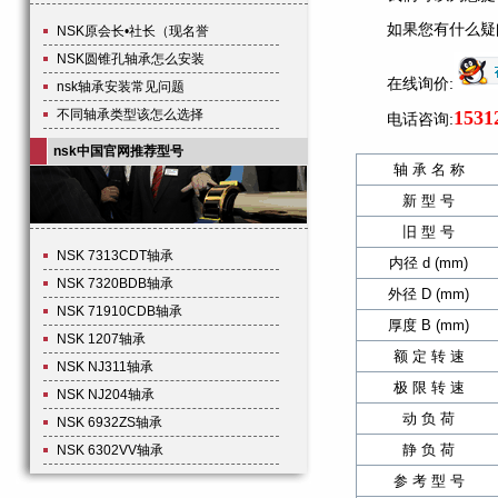
如果您有什么疑
NSK原会长•社长（现名誉
NSK圆锥孔轴承怎么安装
在线询价:
nsk轴承安装常见问题
不同轴承类型该怎么选择
1531
电话咨询:
nsk中国官网推荐型号
轴 承 名 称
新 型 号
旧 型 号
NSK 7313CDT轴承
内径 d (mm)
NSK 7320BDB轴承
外径 D (mm)
NSK 71910CDB轴承
厚度 B (mm)
NSK 1207轴承
额 定 转 速
NSK NJ311轴承
极 限 转 速
NSK NJ204轴承
动 负 荷
NSK 6932ZS轴承
静 负 荷
NSK 6302VV轴承
参 考 型 号