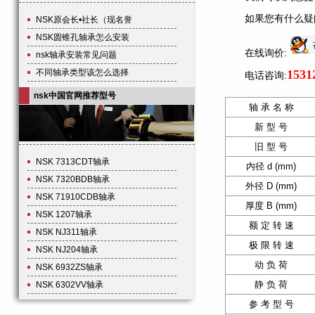
如果您有什么疑
NSK原会长•社长（现名誉
NSK圆锥孔轴承怎么安装
在线询价:
nsk轴承安装常见问题
不同轴承类型该怎么选择
1531
电话咨询:
nsk中国官网推荐型号
轴 承 名 称
新 型 号
旧 型 号
NSK 7313CDT轴承
内径 d (mm)
NSK 7320BDB轴承
外径 D (mm)
NSK 71910CDB轴承
厚度 B (mm)
NSK 1207轴承
额 定 转 速
NSK NJ311轴承
极 限 转 速
NSK NJ204轴承
动 负 荷
NSK 6932ZS轴承
静 负 荷
NSK 6302VV轴承
参 考 型 号